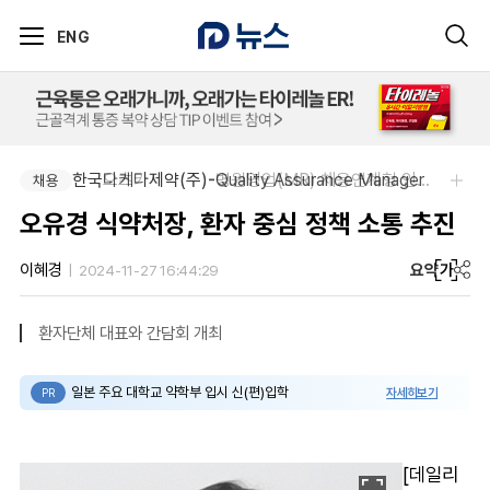
ENG
한국다케다제약(주)-Quality Assurance Manager
한국오츠카제약(주)-병원영업(MR) 채용연계형 인턴(신입사원) 모집 공고
채용
채용
오유경 식약처장, 환자 중심 정책 소통 추진
요약
가
이혜경
2024-11-27 16:44:29
환자단체 대표와 간담회 개최
일본 주요 대학교 약학부 입시 신(편)입학
자세히보기
PR
[데일리