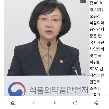
팜=이혜
경 기자]
오유경
식품의약
품안전처
장은 한
국환자단
체연합회
및 한국
희귀&
8231;난
치성질환
연합회
소속 대
표들과
환자 중
심 식의