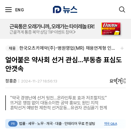
ENG
신신제약-세종공장 품질관리약사(사원~과장)
한국오츠카제약(주)-병원영업(MR) 채용연계형 인턴(신입사원) 모집 공고
채용
채용
얼어붙은 약사회 선거 관심...부동층 표심도
안갯속
요약
가
정흥준
2024-11-27 18:56:13
"약국 경영난에 선거 뒷전...온라인투표 효과 저조할지도"
뜨거운 쟁점 없이 대동소이한 공약 홍보도 원인 지적
혼탁선거 예방한 제한적 선거운동...유권자 관심끌기 한계
법률 · 세무 · 노무 · 개국 · 대출 · 인테리어 무료 컨설팅
약국 Q&A
PR