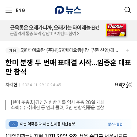
ENG
국립과학수사연구원-국립과학수사연구원 약사 3명 채용
SK 바이오팜 (주)-[SK바이오팜] 각 부문 신입/경력 구성원 영입
채용
채용
한미 분쟁 두 번째 표대결 시작...임종훈 대표
만 참석
요약
가
차지현
2024-11-28 10:24:45
[한미 주총①]경영권 향방 가를 임시 주총 28일 개최
소액주주·취재진 등 인파 몰려, 3인 연합·임종윤 불참
아는 약국은 다 아는 신제품 최신정보
팜스타클럽
PR
[데일리팜=차지현 기자] 28일 오전 서울 송파구 서울시교통