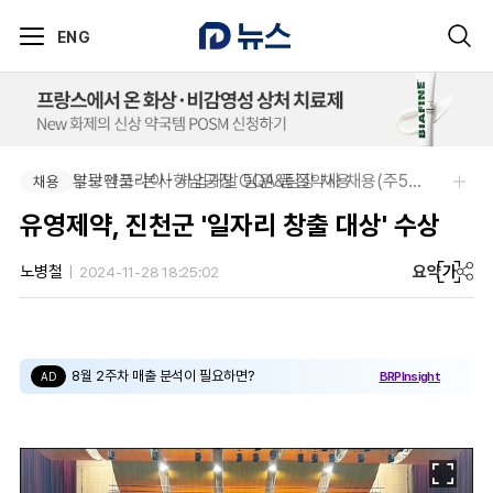
ENG
부광약품-본사 사업개발 팀원&팀장 채용
알보젠코리아-향남공장 OQA 품질약사 채용(주5일/파트타임 가능)
채용
채용
유영제약, 진천군 '일자리 창출 대상' 수상
요약
가
노병철
2024-11-28 18:25:02
8월 2주차 매출 분석이 필요하면?
BRPInsight
AD