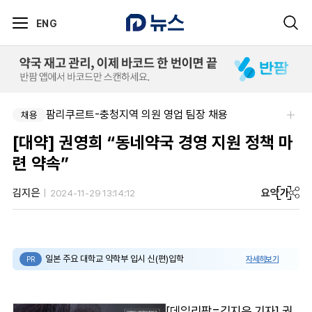
ENG
팜리쿠르트-충청지역 의원 영업 팀장 채용
채용
[대약] 권영희 “동네약국 경영 지원 정책 마
련 약속”
요약
가
김지은
2024-11-29 13:14:12
일본 주요 대학교 약학부 입시 신(편)입학
자세히보기
PR
[데일리팜=김지은 기자] 권