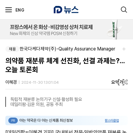
ENG
한국다케다제약(주)-Quality Assurance Manager
채용
의약품 재분류 체계 선진화, 선결 과제는?...
오늘 토론회
요약
가
이혜경
2024-11-30 13:01:04
독립적 재분류 논의기구 신설·활성화 필요
데일리팜·김윤 의원, 공동 주최
아는 약국은 다 아는 신제품 최신정보
팜스타클럽
PR
[데일리팜=이혜경 기자] 국내에서 전문·일반의약품 재분류 논