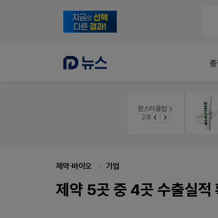
종
몰
V-Detail
팜스타클럽
우리 가족 다양한 상처엔 비아핀!
3/8
가입 시 50% 할인 쿠폰+적립금까지!
비아핀 POSM 신청 GO!
제약·바이오
기업
제약 5곳 중 4곳 수출실적