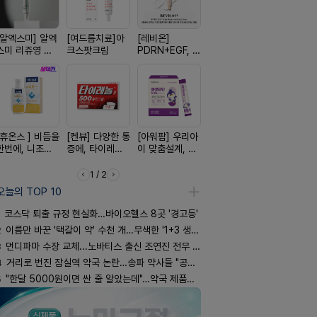
[알엑스미] 알엑
[여드름치료]아
[레비온]
[쥬베룩] 진짜 쥬
[한독] 붙이
스미 리쥬영 울
크스팟크림
PDRN+EGF, 레
베룩을 담은 약
증 전문가,
트라 PDRN
비온RX PDRN
국전용 PDLLA
톱 액티브 
10000 딥리페
EGF 크림
크림
스타(쿨) 4
어 크림
[휴온스 ] 비듬을
[켄뷰] 다양한 통
[아워팜] 우리아
[리쥬올] 닥터 리
[흉터치료]
한번에, 니조랄
증에, 타이레놀
이 맞춤설계, 바
쥬올 어드밴스드
리페어겔
2%액
정 500mg 10
로타민 kids 엘
PDRN 리쥬비네
정
더베리맛
이팅 크림 30ml
1 / 2
오늘의 TOP 10
코스닥 퇴출 규정 현실화…바이오헬스 8곳 '경고등'
2
이름만 바꾼 '택갈이 약' 수천 개…무색한 '1+3 생동'
3
먼디파마 수장 교체...노바티스 출신 조연진 전무 내정
4
거리로 번진 잠실역 약국 논란…송파 약사들 "공공성 훼손"
5
"한달 5000원이면 싼 줄 알았는데"…약국 제품과 비교해보니