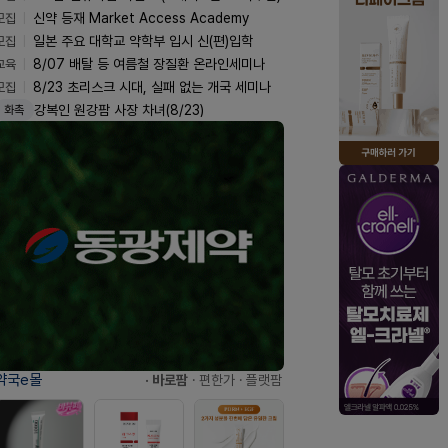
모집
신약 등재 Market Access Academy
모집
일본 주요 대학교 약학부 입시 신(편)입학
교육
8/07 배탈 등 여름철 장질환 온라인세미나
모집
8/23 초리스크 시대, 실패 없는 개국 세미나
강복인 원강팜 사장 차녀(8/23)
화촉
약국e몰
· 바로팜
· 편한가
· 플랫팜