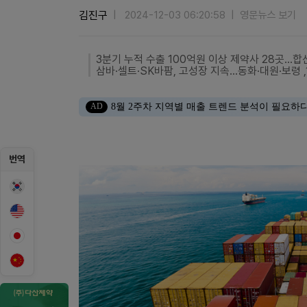
김진구
2024-12-03 06:20:58
영문뉴스 보기
3분기 누적 수출 100억원 이상 제약사 28곳…합
삼바·셀트·SK바팜, 고성장 지속…동화·대원·보령 ,
AD
8월 2주차 지역별 매출 트렌드 분석이 필요하
번역