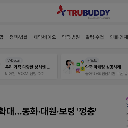
합
정책·법률
제약·바이오
약국·병원
칼럼·수첩
인물·연재
팜노트
온라인세미나
약국 마케팅 성공사례
좋아요+의견남기면 쿠폰 증정
 확대…동화·대원·보령 '껑충'