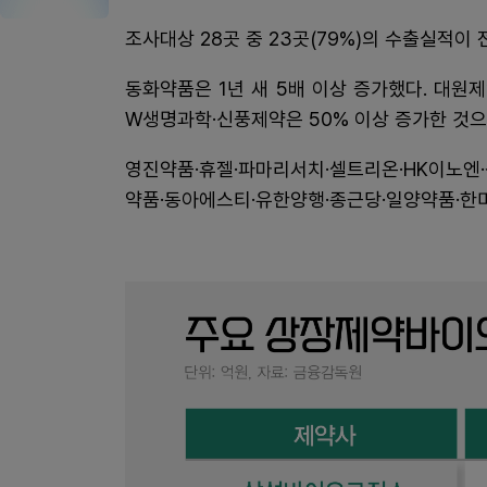
조사대상 28곳 중 23곳(79%)의 수출실적이
동화약품은 1년 새 5배 이상 증가했다. 대원제
W생명과학·신풍제약은 50% 이상 증가한 것으
영진약품·휴젤·파마리서치·셀트리온·HK이노엔
약품·동아에스티·유한양행·종근당·일양약품·한미