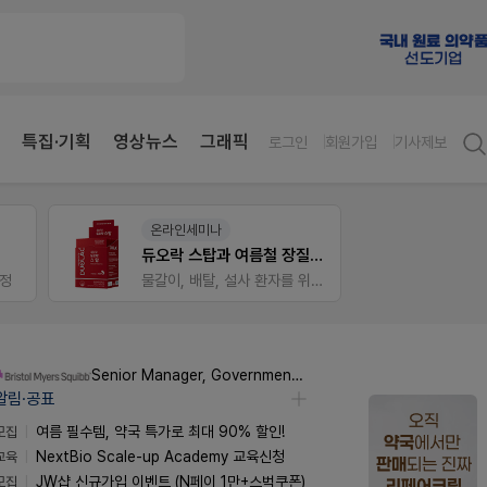
특집·기획
영상뉴스
그래픽
로그인
회원가입
기사제보
팜리쿠르트
E-det
듀오락 스탑과 여름철 장질환 대응법
약국 첫 채용공고 0원+'한번 더' 무료 연장
근육통
물갈이, 배탈, 설사 환자를 위한 실전 상담&판매 전략
퀴즈 참여시 룰렛쿠폰
오래가
Senior Manager, Government Affairs & External Liaison (Permanent)
알림·공표
모집
여름 필수템, 약국 특가로 최대 90% 할인!
교육
NextBio Scale-up Academy 교육신청
모집
JW샵 신규가입 이벤트 (N페이 1만+스벅쿠폰)