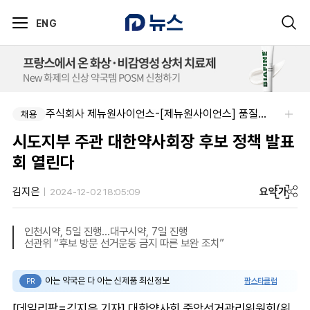
ENG
주식회사 제뉴원사이언스-[제뉴원사이언스] 품질관리약사 모집(경력무관)
주식회사 에일리크-메디컬 커뮤니케이션 컨설턴트(Associate) / 메디컬라이터 채용
채용
채용
시도지부 주관 대한약사회장 후보 정책 발표
회 열린다
요약
가
김지은
2024-12-02 18:05:09
인천시약, 5일 진행…대구시약, 7일 진행
선관위 “후보 방문 선거운동 금지 따른 보완 조치”
아는 약국은 다 아는 신제품 최신정보
팜스타클럽
PR
[데일리팜=김지은 기자] 대한약사회 중앙선거관리위원회(위