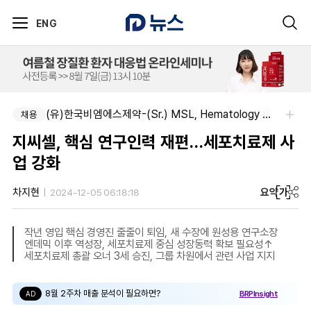
ENG
동성제약(주)아산공장-동성제약 아산공장 약사 채용
(유)한국비엠에스제약-(Sr.) MSL, Hematology (Permanent)
채용
채용
지씨셀, 핵심 연구인력 재편…세포치료제 사
업 강화
요약
가
차지현
2024-12-05 06:18:18
작년 영입 핵심 경영진 줄줄이 퇴임, 새 수장에 원성용 연구소장
엔데믹 이후 역성장, 세포치료제 중심 성장동력 확보 필요성↑
세포치료제 총괄 오너 3세 승진, 그룹 차원에서 관련 사업 지지
8월 2주차 매출 분석이 필요하면?
BRPInsight
AD