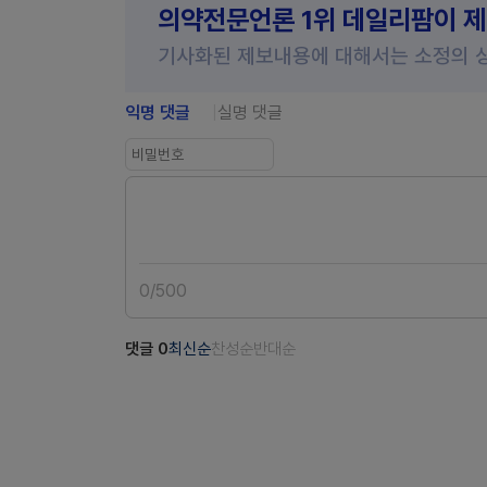
의약전문언론 1위 데일리팜이 
기사화된 제보내용에 대해서는 소정의 
익명 댓글
실명 댓글
0
/
500
댓글
0
최신순
찬성순
반대순