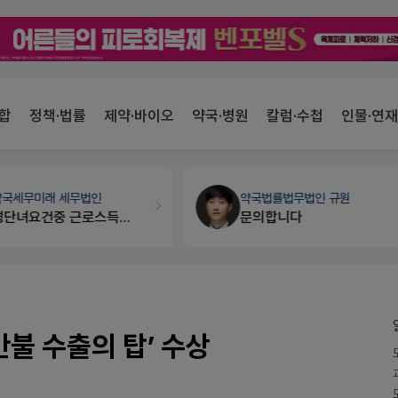
합
정책·법률
제약·바이오
약국·병원
칼럼·수첩
인물·연재
약국세무
미래 세무법인
약국법률
법무법인 규원
경단녀요건중 근로스득원천징수액
문의합니다
만불 수출의 탑’ 수상