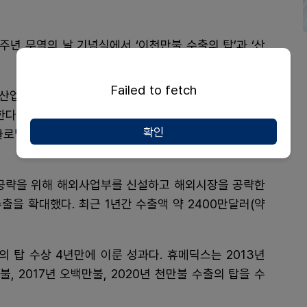
1주년 무역의 날 기념식에서 ‘이천만불 수출의 탑’과 ‘산
Failed to fetch
산업통상자원부가 주관하는 행사다. 매년 해외 시장 개
다. 휴메딕스는 히알루론산(HA) 필러 ‘엘라비에®’ 등
확인
글로벌화에 앞장선 공로를 인정받아 ‘이천만불 수출의
외 공략을 위해 해외사업부를 신설하고 해외시장을 공략한
수출을 확대했다. 최근 1년간 수출액 약 2400만달러(약
의 탑 수상 4년만에 이룬 성과다. 휴메딕스는 2013년
불, 2017년 오백만불, 2020년 천만불 수출의 탑을 수