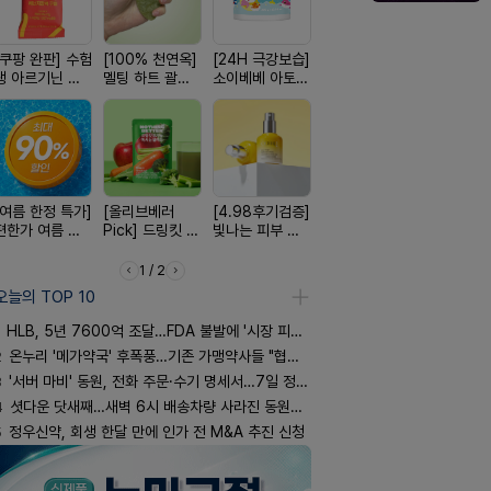
[쿠팡 완판] 수험
[100% 천연옥]
[24H 극강보습]
[평점 4.9]약사
[구취 96%
생 아르기닌 에
멜팅 하트 괄사
소이베베 아토
선택 근본 솔루
거] 씹는 고
너지 젤리
마사지기
크림
션, 솔티스
글
[여름 한정 특가]
[올리브베러
[4.98후기검증]
[완전방수] 눈시
[국내최초]
편한가 여름 쿨
Pick] 드링킷 건
빛나는 피부 오
림없는 선크림
디퓨저 천연
세일! (여름 필수
강음료
브링 세럼
(SPF50+)
피 모키센트
템 싹쓰리)
퓨저
1 / 2
오늘의 TOP 10
HLB, 5년 7600억 조달…FDA 불발에 '시장 피로감'
2
온누리 '메가약국' 후폭풍…기존 가맹약사들 "협의체 만들자"
3
'서버 마비' 동원, 전화 주문·수기 명세서…7일 정상화 되나
4
셧다운 닷새째…새벽 6시 배송차량 사라진 동원약품 물류센터
5
정우신약, 회생 한달 만에 인가 전 M&A 추진 신청