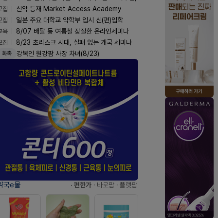
모집
신약 등재 Market Access Academy
모집
일본 주요 대학교 약학부 입시 신(편)입학
교육
8/07 배탈 등 여름철 장질환 온라인세미나
모집
8/23 초리스크 시대, 실패 없는 개국 세미나
강복인 원강팜 사장 차녀(8/23)
화촉
약국e몰
· 편한가
· 바로팜
· 플랫팜