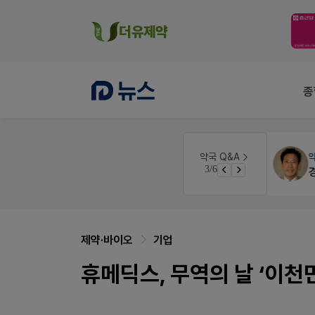
종
 디자인
개국·경영
휴베이스
약국 Q&A
3/6
Pm2000쓰는데..
제약·바이오
기업
휴메딕스, 무역의 날 ‘이천