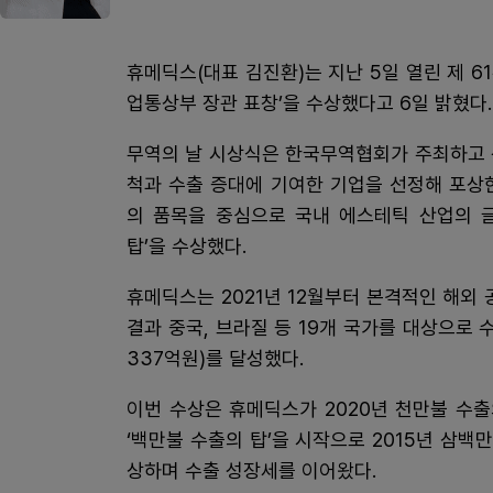
휴메딕스(대표 김진환)는 지난 5일 열린 제 6
업통상부 장관 표창’을 수상했다고 6일 밝혔다.
무역의 날 시상식은 한국무역협회가 주최하고 
척과 수출 증대에 기여한 기업을 선정해 포상한
의 품목을 중심으로 국내 에스테틱 산업의 
탑’을 수상했다.
휴메딕스는 2021년 12월부터 본격적인 해
결과 중국, 브라질 등 19개 국가를 대상으로 
337억원)를 달성했다.
이번 수상은 휴메딕스가 2020년 천만불 수출
‘백만불 수출의 탑’을 시작으로 2015년 삼백만
상하며 수출 성장세를 이어왔다.