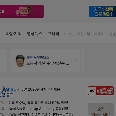
특집·기획
영상뉴스
그래픽
로그인
회원가입
기사제보
세무·노무
팜텍스
약국대출
메
노동자의 날 수당계산은 어떻게 되나요
JW 2026년 4차 수시채용
알림·공표
모집
여름 필수템, 약국 특가로 최대 90% 할인!
교육
NextBio Scale-up Academy 교육신청
모집
JW샵 신규가입 이벤트 (N페이 1만+스벅쿠폰)