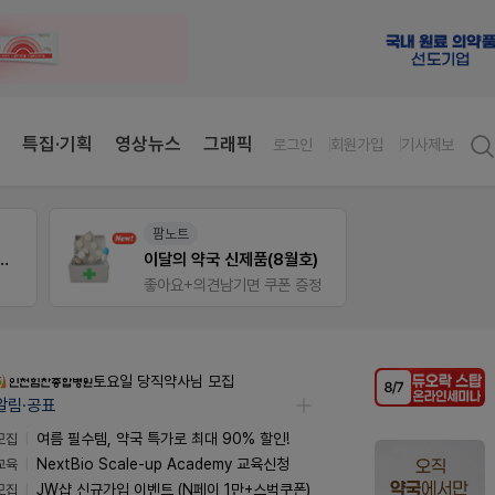
특집·기획
영상뉴스
그래픽
로그인
회원가입
기사제보
온라인세미나
8월호)
듀오락 스탑과 여름철 장질환 대응법
폰 증정
물갈이, 배탈, 설사 환자를 위한 실전 상담&판매 전략
토요일 당직약사님 모집
알림·공표
모집
여름 필수템, 약국 특가로 최대 90% 할인!
교육
NextBio Scale-up Academy 교육신청
모집
JW샵 신규가입 이벤트 (N페이 1만+스벅쿠폰)