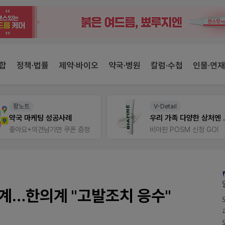
합
정책·법률
제약·바이오
약국·병원
칼럼·수첩
인물·연재
V-Detail
팜노트
우리 가족 다양한 상처엔 비아핀!
이달의 약국 신제품(
비아핀 POSM 신청 GO!
좋아요+의견남기면 쿠
계…한의계 "고발조치 응수"