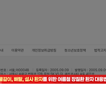
안내
이용약관
개인정보취급방침
청소년보호정책
법적고
번호 : 서울,아00048
등록일자 : 2005.09.09
발행일자 : 2005.09.0
주소 : 서울시 송파구 법원로 128 문정 SK V1 GL 메트로시티 A동 401호
 : 02-3473-0833
팩스 : 02-3434-0169
Mail :
dailypharm@dail
리팜의 모든 콘텐츠(기사)를 무단 사용하는 것은 저작권법에 저촉되며, 법적 제재를
pyright © Dailypharm1999-2026,All rights reserved.