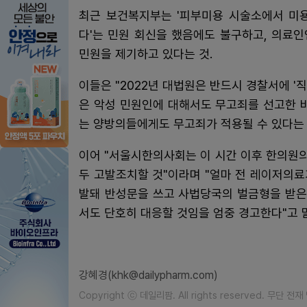
최근 보건복지부는 '피부미용 시술소에서 미
다'는 민원 회신을 했음에도 불구하고, 의료
민원을 제기하고 있다는 것.
이들은 "2022년 대법원은 반드시 경찰서에 
은 악성 민원인에 대해서도 무고죄를 선고한 바
는 양방의들에게도 무고죄가 적용될 수 있다는 
이어 "서울시한의사회는 이 시간 이후 한의원의
두 고발조치할 것"이라며 "얼마 전 레이저의
발돼 반성문을 쓰고 사법당국의 벌금형을 받은
서도 단호히 대응할 것임을 엄중 경고한다"고 
강혜경(khk@dailypharm.com)
Copyright ⓒ 데일리팜. All rights reserved. 무단 전