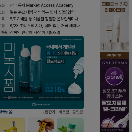
모집
신약 등재 Market Access Academy
모집
일본 주요 대학교 약학부 입시 신(편)입학
교육
8/07 배탈 등 여름철 장질환 온라인세미나
모집
8/23 초리스크 시대, 실패 없는 개국 세미나
강복인 원강팜 사장 차녀(8/23)
화촉
약국e몰
· 편한가
· 바로팜
· 플랫팜