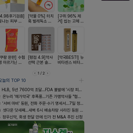
[4.98후기검증]
[약물 0%] 터치
[구취 96% 제
[24H 극강보습]
[완전방수]
빛나는 피부 오
훅 벌레독소 흡
거] 씹는 고체 가
소이베베 아토
림없는 선
브링 세럼
인기
글
크림
(SPF50+)
[쿠팡 완판] 수험
[평점 4.9]약사
[약국BEST!] 뉴
[올리브베러
[여름 한정 
생 아르기닌 에
선택 근본 솔루
비타센스 비타민
Pick] 드링킷 건
편한가 여름
너지 젤리
션, 솔티스
흡입기
강음료
세일! (여름
템 싹쓰리)
1 / 2
오늘의 TOP 10
HLB, 5년 7600억 조달…FDA 불발에 '시장 피로감'
2
온누리 '메가약국' 후폭풍…기존 가맹약사들 "협의체 만들자"
3
'서버 마비' 동원, 전화 주문·수기 명세서…7일 정상화 되나
4
셧다운 닷새째…새벽 6시 배송차량 사라진 동원 물류센터
5
정우신약, 회생 한달 만에 인가 전 M&A 추진 신청