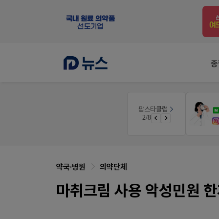
종
팜노트
팜스타클럽
약국 첫 채용공고 0원+'한번 더' 무료 연장
약국 마케팅 성공사례
3/8
 룰렛쿠폰
좋아요+의견남기면 쿠폰 증정
약국·병원
의약단체
마취크림 사용 악성민원 한