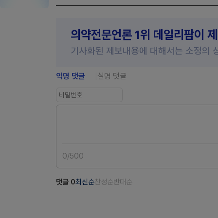
의약전문언론 1위 데일리팜이 
기사화된 제보내용에 대해서는 소정의 
익명 댓글
실명 댓글
0
/
500
댓글
0
최신순
찬성순
반대순