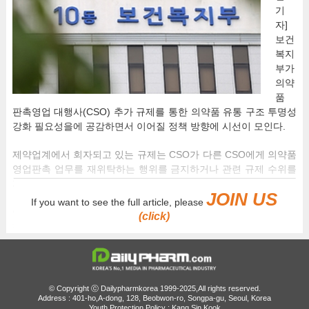
기
자]
보건
복지
부가
의약
품
판촉영업 대행사(CSO) 추가 규제를 통한 의약품 유통 구조 투명성
강화 필요성을에 공감하면서 이어질 정책 방향에 시선이 모인다.
제약업계에서 회자되고 있는 규제는 CSO가 다른 CSO에게 의약품
영업판촉 업무를 재위탁하는 행위를 금지하거나 관련 규제 수위를
지금보다 높이는 방식이다.
JOIN US
If you want to see the full article, please
이와 함께 CSO가 제약사에게 요구하는 수수료율의 상한선을 규정
(click)
하는 등 CSO 수수료에 대한 행정적·법적 제한을 신설하는 규제도
거론되고 있다.
25일 제약업계는 복지부가 한국제약바이오협회와 함께 CSO 실태
조사에 착수한 만큼 연내 구체적인 규제 방향성을 수립할 것으로
© Copyright ⓒ Dailypharmkorea 1999-2025,All rights reserved.
전망중이다.
Address : 401-ho,A-dong, 128, Beobwon-ro, Songpa-gu, Seoul, Korea
Youth Protection Policy : Kang Sin Kook